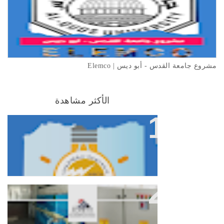
مشروع جامعة القدس - أبو ديس | Elemco
الأكثر مشاهدة
شركة كهرباء القدس - JDECo |
Elemco
مشروع حلويات الماسة | محافظة
طولكرم