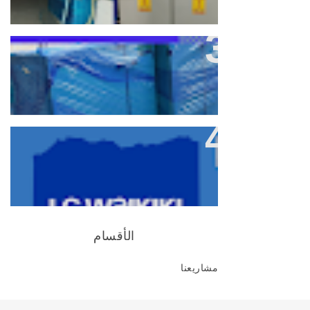
مشروع مدرسة بيت خيران | لمدينة
حلحول
مشروع LC Waikiki - فرع بيت لحم |
Elemco
الأقسام
مشاريعنا